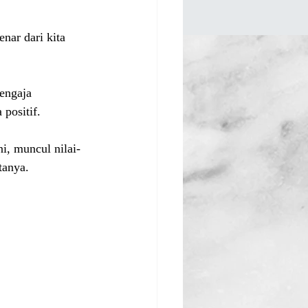
nar dari kita 
engaja 
positif.
i, muncul nilai-
tanya.