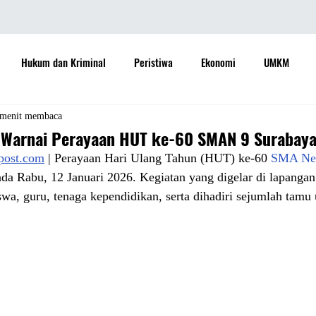
Hukum dan Kriminal
Peristiwa
Ekonomi
UMKM
daya
Sastra
Teknologi
Otomotif
Internasional
 menit membaca
 Warnai Perayaan HUT ke-60 SMAN 9 Surabay
apost.com
 | Perayaan Hari Ulang Tahun (HUT) ke-60 
SMA Neg
Properti
Informasi
Ramalan Bintang
Opini
Aspira
da Rabu, 12 Januari 2026. Kegiatan yang digelar di lapangan 
iswa, guru, tenaga kependidikan, serta dihadiri sejumlah tamu
Sejarah
Pemerintah