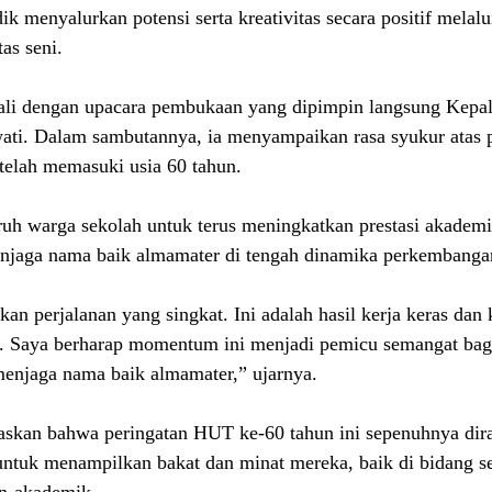
k menyalurkan potensi serta kreativitas secara positif melalu
as seni.
ali dengan upacara pembukaan yang dipimpin langsung Kepa
ati. Dalam sambutannya, ia menyampaikan rasa syukur atas p
telah memasuki usia 60 tahun. 
ruh warga sekolah untuk terus meningkatkan prestasi akadem
njaga nama baik almamater di tengah dinamika perkembanga
an perjalanan yang singkat. Ini adalah hasil kerja keras dan
h. Saya berharap momentum ini menjadi pemicu semangat bagi
 menjaga nama baik almamater,” ujarnya.
skan bahwa peringatan HUT ke-60 tahun ini sepenuhnya dira
ntuk menampilkan bakat dan minat mereka, baik di bidang sen