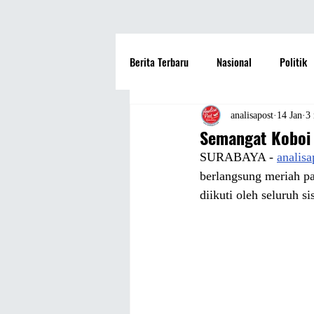
Berita Terbaru
Nasional
Politik
Hotel
Travel
Seni dan Bu
analisapost
14 Jan
3
Semangat Koboi
SURABAYA - 
analis
Fashion
Film
Hiburan
berlangsung meriah pa
diikuti oleh seluruh s
Pendidikan
Perguruan Tinggi