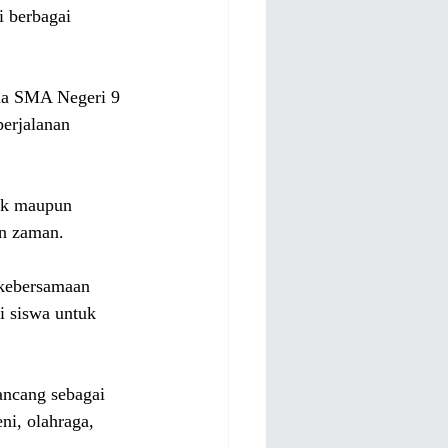
i berbagai 
la SMA Negeri 9 
erjalanan 
ik maupun 
n zaman.
 kebersamaan 
 siswa untuk 
ncang sebagai 
i, olahraga, 