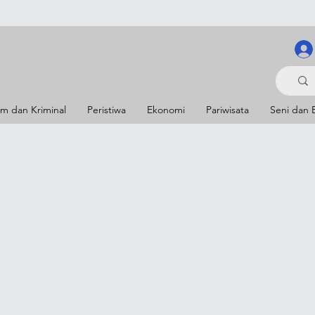
m dan Kriminal
Peristiwa
Ekonomi
Pariwisata
Seni dan 