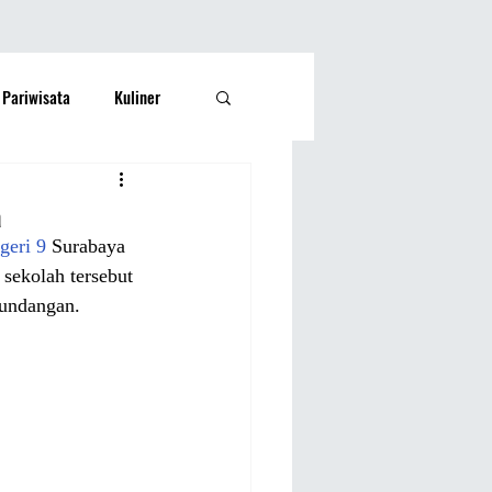
Pariwisata
Kuliner
Kesehatan
Lifestyle
a
eri 9
 Surabaya 
si Rakyat
Olahraga
sekolah tersebut 
 undangan.