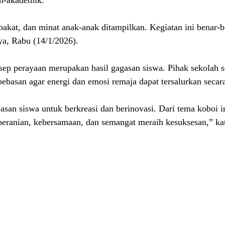
n-akademik.
at, dan minat anak-anak ditampilkan. Kegiatan ini benar-be
nya, Rabu (14/1/2026).
ep perayaan merupakan hasil gagasan siswa. Pihak sekolah s
basan agar energi dan emosi remaja dapat tersalurkan secara 
an siswa untuk berkreasi dan berinovasi. Dari tema koboi in
 keberanian, kebersamaan, dan semangat meraih kesuksesan,” ka