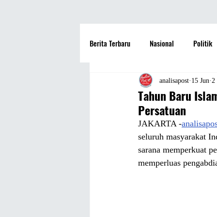
Berita Terbaru
Nasional
Politik
Hotel
Travel
Seni dan Bu
analisapost
15 Jun
2
Tahun Baru Isla
Persatuan
Fashion
Film
Hiburan
JAKARTA -
analisapo
seluruh masyarakat I
sarana memperkuat pe
Pendidikan
Perguruan Tinggi
memperluas pengabdia