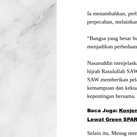
Ia menambahkan, perb
perpecahan, melainka
“Bangsa yang besar b
menjadikan perbedaan
Nasaruddin menjelaska
hijrah Rasulullah SAW
SAW memberikan pelaj
kemampuan dan kekuata
kepentingan bersama.
Baca Juga: 
Konjen
Lewat Green SPA
Selain itu, Menag men