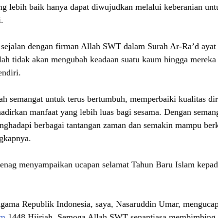
g lebih baik hanya dapat diwujudkan melalui keberanian unt
.
a, sejalan dengan firman Allah SWT dalam Surah Ar-Ra’d ayat
ah tidak akan mengubah keadaan suatu kaum hingga mereka
ndiri.
ah semangat untuk terus bertumbuh, memperbaiki kualitas di
ghadirkan manfaat yang lebih luas bagi sesama. Dengan semang
nghadapi berbagai tantangan zaman dan semakin mampu berko
gkapnya.
nag menyampaikan ucapan selamat Tahun Baru Islam kepada
gama Republik Indonesia, saya, Nasaruddin Umar, mengucap
am
 1448 Hijriah. Semoga Allah SWT senantiasa membimbing s