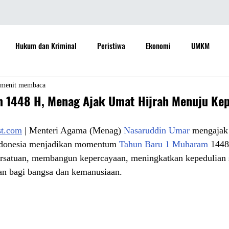
Hukum dan Kriminal
Peristiwa
Ekonomi
UMKM
daya
Sastra
Teknologi
Otomotif
Internasional
 menit membaca
m 1448 H, Menag Ajak Umat Hijrah Menuju Kep
Properti
Informasi
Ramalan Bintang
Opini
Aspira
st.com
 | Menteri Agama (Menag) 
Nasaruddin Umar
 mengajak
ndonesia menjadikan momentum 
Tahun Baru 1 Muharam
 1448
rsatuan, membangun kepercayaan, meningkatkan kepedulian so
Sejarah
Pemerintah
n bagi bangsa dan kemanusiaan.