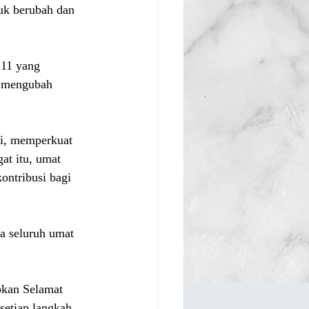
uk berubah dan 
 11 yang 
 mengubah 
ri, memperkuat 
at itu, umat 
ntribusi bagi 
 seluruh umat 
kan Selamat 
etiap langkah 