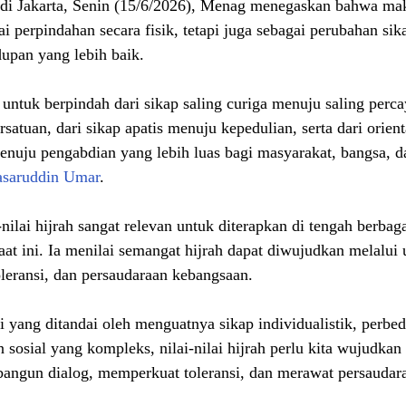
di Jakarta, Senin (15/6/2026), Menag menegaskan bahwa makn
 perpindahan secara fisik, tetapi juga sebagai perubahan sik
upan yang lebih baik.
untuk berpindah dari sikap saling curiga menuju saling percay
atuan, dari sikap apatis menuju kepedulian, serta dari orient
enuju pengabdian yang lebih luas bagi masyarakat, bangsa, d
saruddin Umar
.
ilai hijrah sangat relevan untuk diterapkan di tengah berbag
aat ini. Ia menilai semangat hijrah dapat diwujudkan melalui 
leransi, dan persaudaraan kebangsaan.
si yang ditandai oleh menguatnya sikap individualistik, perbe
 sosial yang kompleks, nilai-nilai hijrah perlu kita wujudkan
angun dialog, memperkuat toleransi, dan merawat persaudar