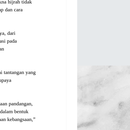
a hijrah tidak 
ap dan cara 
a, dari 
asi pada 
an 
ai tantangan yang 
upaya 
daan pandangan, 
 dalam bentuk 
aan kebangsaan,” 