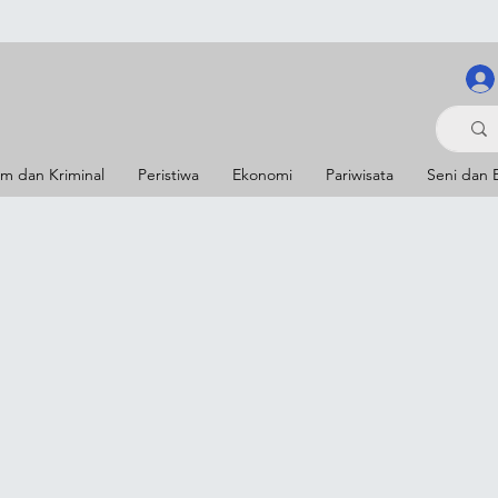
m dan Kriminal
Peristiwa
Ekonomi
Pariwisata
Seni dan 