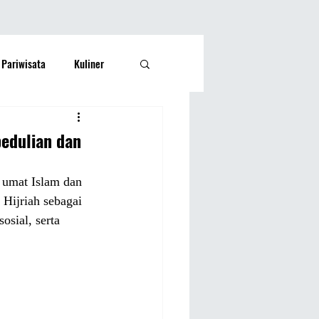
Pariwisata
Kuliner
Kesehatan
Lifestyle
edulian dan
si Rakyat
Olahraga
 umat Islam dan 
 Hijriah sebagai 
sial, serta 