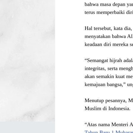
bahwa masa depan yan
terus memperbaiki diri
Hal tersebut, kata di
menyatakan bahwa All
keadaan diri mereka se
“Semangat hijrah adal
integritas, serta men
akan semakin kuat me
kemajuan bangsa,” un
Menutup pesannya, Me
Muslim di Indonesia.
“Atas nama Menteri A
Tahun Baru 1 Muhar