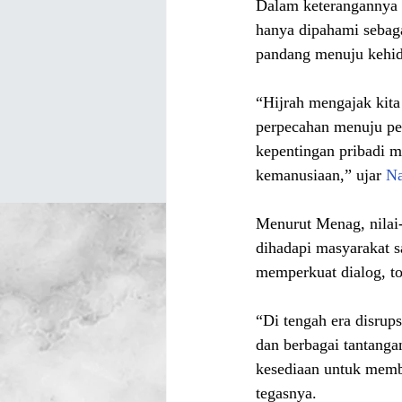
Dalam keterangannya 
hanya dipahami sebagai
pandang menuju kehid
“Hijrah mengajak kita 
perpecahan menuju pers
kepentingan pribadi m
kemanusiaan,” ujar 
Na
Menurut Menag, nilai-n
dihadapi masyarakat s
memperkuat dialog, to
“Di tengah era disrup
dan berbagai tantangan
kesediaan untuk memb
tegasnya.