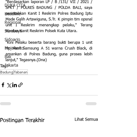
"Berdasarkan laporan LP / B /131/ VII / 2021 / 
DUKA CITA
SPKT / POLRES BADUNG / POLDA BALI, saya 
perintahkan Kanit I Reskrim Polres Badung Iptu 
Headline
Made Galih Artawiguna, S.Tr. K pimpin tim opsnal 
Regional
unit I Reskrim menangkap pelaku," Terang 
Mantan Kanit Reskrim Polsek Kuta Utara.
Surabaya
Sidoarjo
"Kini Pelaku beserta barang bukti berupa 1 unit 
Mojokerto
Hp Merk Samsung A 51 warna Crush Black, di 
amankan di Polres Badung, guna proses lebih 
Bali
lanjut," Tegasnya.(Dna)
Jakarta
Tag:
Badung
Tabanan
Lihat Semua
Postingan Terakhir