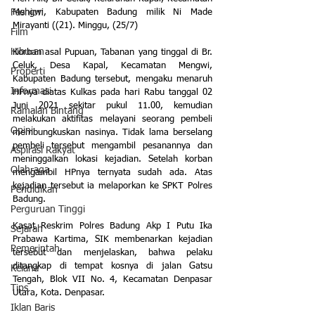
Mengwi, Kabupaten Badung milik Ni Made 
Fashion
Mirayanti ((21). Minggu, (25/7)
Film
Hiburan
Korban asal Pupuan, Tabanan yang tinggal di Br. 
Celuk, Desa Kapal, Kecamatan Mengwi, 
Properti
Kabupaten Badung tersebut, mengaku menaruh 
Informasi
HPnya diatas Kulkas pada hari Rabu tanggal 02 
Juni 2021 sekitar pukul 11.00, kemudian 
Ramalan Bintang
melakukan aktifitas melayani seorang pembeli 
Opini
membungkuskan nasinya. Tidak lama berselang 
pembeli tersebut mengambil pesanannya dan 
Aspirasi Rakyat
meninggalkan lokasi kejadian. Setelah korban 
Olahraga
mengambil HPnya ternyata sudah ada. Atas 
kejadian tersebut ia melaporkan ke SPKT Polres 
Pendidikan
Badung.
Perguruan Tinggi
Kasat Reskrim Polres Badung Akp I Putu Ika 
Sejarah
Prabawa Kartima, SIK membenarkan kejadian 
Pemerintah
tersebut dan menjelaskan, bahwa pelaku 
ditangkap di tempat kosnya di jalan Gatsu 
Kelana
Tengah, Blok VII No. 4, Kecamatan Denpasar 
Tips
Utara, Kota. Denpasar.
Iklan Baris