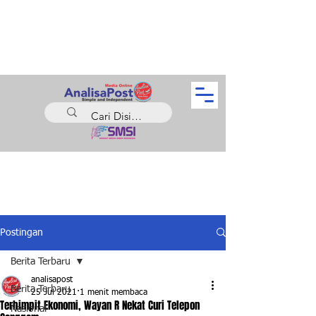
Postingan
Berita Terbaru
analisapost
Berita Terbaru
25 Jul 2021
1 menit membaca
Terhimpit Ekonomi, Wayan R Nekat Curi Telepon
Nasional