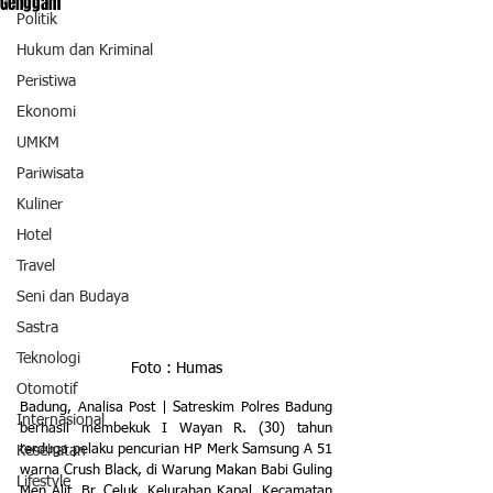
Genggam
Politik
Hukum dan Kriminal
Peristiwa
Ekonomi
UMKM
Pariwisata
Kuliner
Hotel
Travel
Seni dan Budaya
Sastra
Teknologi
Foto : Humas
Otomotif
Badung, Analisa Post | Satreskim Polres Badung 
Internasional
berhasil membekuk I Wayan R. (30) tahun 
terduga pelaku pencurian HP Merk Samsung A 51 
Kesehatan
warna Crush Black, di Warung Makan Babi Guling 
Lifestyle
Men Alit, Br. Celuk, Kelurahan Kapal, Kecamatan 